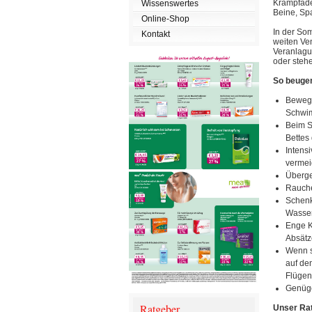
Krampfade
Wissenswertes
Beine, Sp
Online-Shop
In der So
Kontakt
weiten Ve
Veranlagu
oder stehe
So beuge
Bewegu
Schwi
Beim S
Bettes
Intens
vermei
Überge
Rauche
Schenk
Wasser
Enge K
Absätz
Wenn s
auf de
Flügen
Genüge
Ratgeber
Unser Rat