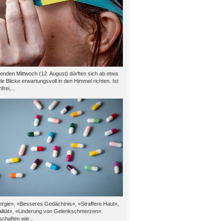
den Mittwoch (12. August) dürften sich ab etwa
le Blicke erwartungsvoll in den Himmel richten. Ist
rei,...
rgie», «Besseres Gedächtnis», «Straffere Haut»,
alität», «Linderung von Gelenkschmerzen»:
chaften wie...