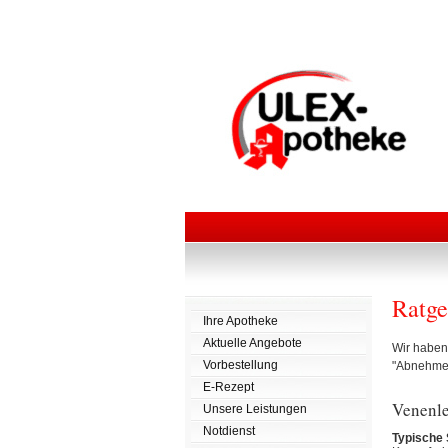
Ratge
Ihre Apotheke
Aktuelle Angebote
Wir haben 
Vorbestellung
"Abnehmen"
E-Rezept
Venenl
Unsere Leistungen
Notdienst
Typische 