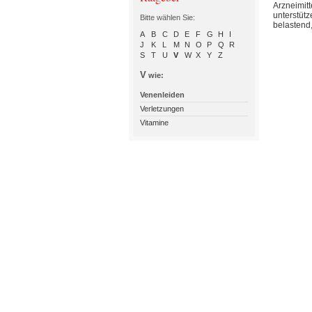
Arzneimit
unterstüt
Bitte wählen Sie:
belastend,
A
B
C
D
E
F
G
H
I
J
K
L
M
N
O
P
Q
R
S
T
U
V
W
X
Y
Z
V
wie:
Venenleiden
Verletzungen
Vitamine