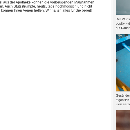
tel aus der Apotheke können die vorbeugenden Maßnahmen
zen. Auch Stützstrümpfe, heutzutage hochmodisch und nicht
 können Ihren Venen helfen. Wir halten alles für Sie bereit!
Der Wunsc
positiv – 
auf Dauer.
Gesünder l
Eigentlich
viele setze