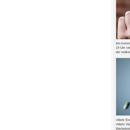
Am kommen
19 Uhr vie
der wolkenf
«Mehr Ene
«Mehr Vit
Werbebots