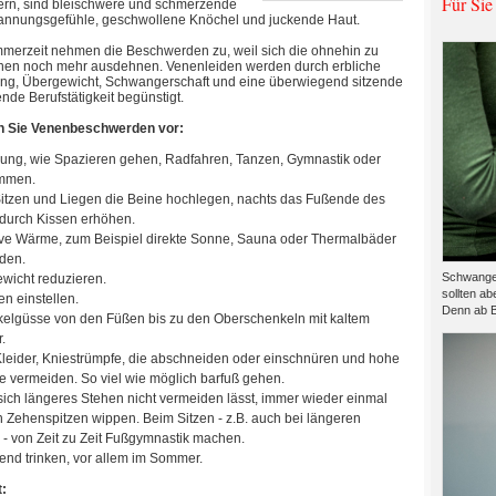
Für Sie
rn, sind bleischwere und schmerzende
annungsgefühle, geschwollene Knöchel und juckende Haut.
mmerzeit nehmen die Beschwerden zu, weil sich die ohnehin zu
nen noch mehr ausdehnen. Venenleiden werden durch erbliche
ng, Übergewicht, Schwangerschaft und eine überwiegend sitzende
nde Berufstätigkeit begünstigt.
n Sie Venenbeschwerden vor:
ng, wie Spazieren gehen, Radfahren, Tanzen, Gymnastik oder
mmen.
itzen und Liegen die Beine hochlegen, nachts das Fußende des
 durch Kissen erhöhen.
ive Wärme, zum Beispiel direkte Sonne, Sauna oder Thermalbäder
den.
Schwanger
wicht reduzieren.
sollten ab
n einstellen.
Denn ab B
elgüsse von den Füßen bis zu den Oberschenkeln mit kaltem
.
leider, Kniestrümpfe, die abschneiden oder einschnüren und hohe
e vermeiden. So viel wie möglich barfuß gehen.
ich längeres Stehen nicht vermeiden lässt, immer wieder einmal
n Zehenspitzen wippen. Beim Sitzen - z.B. auch bei längeren
 - von Zeit zu Zeit Fußgymnastik machen.
nd trinken, vor allem im Sommer.
: