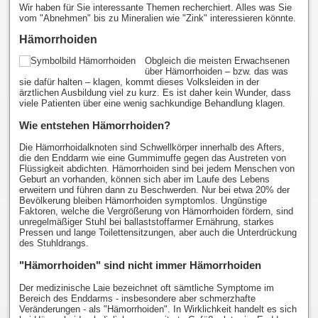
Wir haben für Sie interessante Themen recherchiert. Alles was Sie
vom "Abnehmen" bis zu Mineralien wie "Zink" interessieren könnte.
Hämorrhoiden
Obgleich die meisten Erwachsenen
über Hämorrhoiden – bzw. das was
sie dafür halten – klagen, kommt dieses Volksleiden in der
ärztlichen Ausbildung viel zu kurz. Es ist daher kein Wunder, dass
viele Patienten über eine wenig sachkundige Behandlung klagen.
Wie entstehen Hämorrhoiden?
Die Hämorrhoidalknoten sind Schwellkörper innerhalb des Afters,
die den Enddarm wie eine Gummimuffe gegen das Austreten von
Flüssigkeit abdichten. Hämorrhoiden sind bei jedem Menschen von
Geburt an vorhanden, können sich aber im Laufe des Lebens
erweitern und führen dann zu Beschwerden. Nur bei etwa 20% der
Bevölkerung bleiben Hämorrhoiden symptomlos. Ungünstige
Faktoren, welche die Vergrößerung von Hämorrhoiden fördern, sind
unregelmäßiger Stuhl bei ballaststoffarmer Ernährung, starkes
Pressen und lange Toilettensitzungen, aber auch die Unterdrückung
des Stuhldrangs.
"Hämorrhoiden" sind nicht immer Hämorrhoiden
Der medizinische Laie bezeichnet oft sämtliche Symptome im
Bereich des Enddarms - insbesondere aber schmerzhafte
Veränderungen - als "Hämorrhoiden". In Wirklichkeit handelt es sich