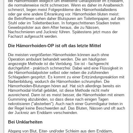
bei Hämorrhoiden lediglich um erweiterte Gefäßpolster im Enddarm,
die normalerweise nicht schmerzen. Wenn es daher im Analbereich
schmerzt, liegen meist Folgeprobleme des Hämorrhoidalleidens
oder gar eine andere Erkrankung vor. Hämorrhoiden bluten meist:
die Betroffenen sehen daher Blutspuren am Toilettenpapier, auf dem
Stuhl oder im Toilettenbecken. In fortgeschrittenen Stadien treten
Gewebspolster aus dem After heraus, die zu Nässen,
Nachschmieren und Juckreiz führen. Spätestens jetzt muss der
Facharzt aufgesucht werden.
Die Hämorrhoiden-OP ist oft das letzte Mittel
Die meisten vergrößerten Hämorrhoiden können auch ohne
Operation ambulant behandelt werden. Die am häufigsten
angezeigte Methode ist die Verödung. Sie ist - fachgerecht
durchgeführt - praktisch schmerzfrei: Dabei wird eine Flüssigkeit in
die Hämorrhoidalpolster selbst oder neben die zuführenden
Schlagadern gespritzt. Es kommt zu einer Entzündungsreaktion mit
Narbenbildung, wodurch die Hämorrhoiden schrumpfen. Die
Hämorrhoiden-Blutungen hören auf. Hat sich allerdings bereits ein
Hämorrhoidal-Vorfall gebildet, ist diese Methode nicht mehr
ausreichend. Dann ist es meist besser, die Hämorrhoiden mit einem
Gummiring abzubinden, so dass diese nach einigen Tagen
nekrotisieren ("absterben"). Auch nach einer Gummiligatur treten in
der Regel keine Beschwerden auf. Das Bluten, Nässen und oft auch
der Juckreiz am Enddarm verschwinden.
Bei Unklarheiten
Abgang von Blut, Eiter- und/oder Schleim aus dem Enddarm,