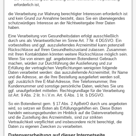
erforderlich ist,
die Verarbeitung zur Wahrung berechtigter Interessen erforderlich ist
und kein Grund zur Annahme besteht, dass Sie ein überwiegendes
schutzwürdiges Interesse an der Nichtweitergabe Ihrer Daten
haben.
Eine Verarbeitung von Gesundheitsdaten erfolgt ausschließlich
durch uns als Verantwortlicher im Sinne Art. 7 Nr. 4 DGSVO. Ein
vorbestelltes und ggf. auszulieferndes Arzneimittel kann potenziell
Rückschlüsse auf Ihren Gesundheitszustand zulassen. Zusammen
mit Ihren Kontaktdaten könnten weitere Rückschlüsse möglich sein.
Wenn Sie von einem ggf. angebotenen Botendienst Gebrauch
machen, würden zur Durchführung der Auslieferung und zur
Erfüllung der vertraglichen Verpflichtungen wenigsten folgende
Daten verarbeitet werden: das auszuliefernde Arzneimittel, Ihr Name
und die Adresse, an die Ihre Bestellung ausgeliefert werden soll,
ggf. zusätzlich Ihre E-Mail-Adresse, Ihre Telefonnummer, Ihre
Kundennummer und sonstige persönliche Daten, welches Sie uns
ggf. unaufgefordert mitteilen. Rechtsgrundlage für die Verarbeitung
ist Art. 9 Abs. 2 lit. h i.V.m. Art. 6 Abs. 1 lit. b DSGVO.
So ein Botendienst gem. § 17 Abs. 2 ApBetrO durch uns angeboten
wird, so setzen wir Boten als Erfüllungsgehilfen ein. Diese Boten
handeln weisungsgebunden im Hinblick auf die Datenverarbeitung
und die Zustellung des Arzneimittels, sind zur strikten
Vertraulichkeit verpflichtet und insbesondere nicht berechtigt, die
Daten zu eigenen Zwecken zu verarbeiten.
Datenverarbeitung auf dieser Internetseite