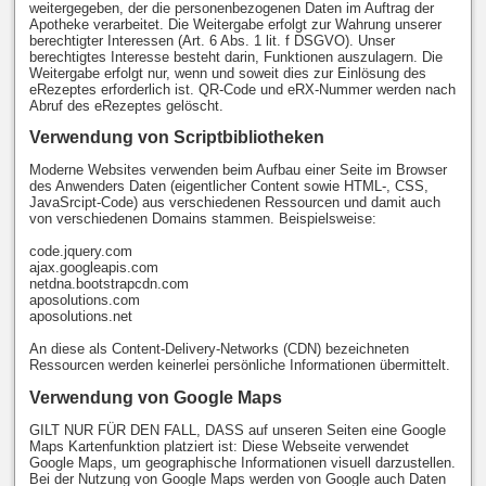
weitergegeben, der die personenbezogenen Daten im Auftrag der
Apotheke verarbeitet. Die Weitergabe erfolgt zur Wahrung unserer
berechtigter Interessen (Art. 6 Abs. 1 lit. f DSGVO). Unser
berechtigtes Interesse besteht darin, Funktionen auszulagern. Die
Weitergabe erfolgt nur, wenn und soweit dies zur Einlösung des
eRezeptes erforderlich ist. QR-Code und eRX-Nummer werden nach
Abruf des eRezeptes gelöscht.
Verwendung von Scriptbibliotheken
Moderne Websites verwenden beim Aufbau einer Seite im Browser
des Anwenders Daten (eigentlicher Content sowie HTML-, CSS,
JavaSrcipt-Code) aus verschiedenen Ressourcen und damit auch
von verschiedenen Domains stammen. Beispielsweise:
code.jquery.com
ajax.googleapis.com
netdna.bootstrapcdn.com
aposolutions.com
aposolutions.net
An diese als Content-Delivery-Networks (CDN) bezeichneten
Ressourcen werden keinerlei persönliche Informationen übermittelt.
Verwendung von Google Maps
GILT NUR FÜR DEN FALL, DASS auf unseren Seiten eine Google
Maps Kartenfunktion platziert ist: Diese Webseite verwendet
Google Maps, um geographische Informationen visuell darzustellen.
Bei der Nutzung von Google Maps werden von Google auch Daten