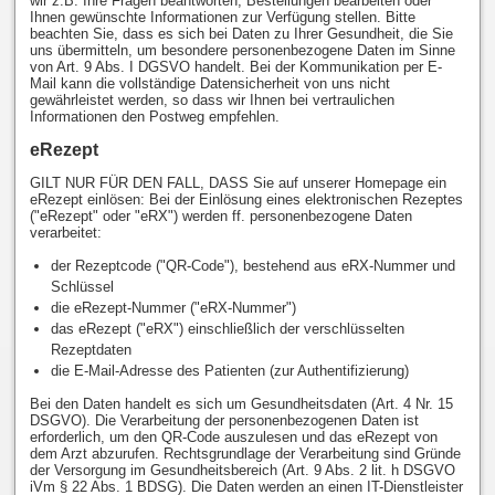
wir z.B. Ihre Fragen beantworten, Bestellungen bearbeiten oder
Ihnen gewünschte Informationen zur Verfügung stellen. Bitte
beachten Sie, dass es sich bei Daten zu Ihrer Gesundheit, die Sie
uns übermitteln, um besondere personenbezogene Daten im Sinne
von Art. 9 Abs. I DGSVO handelt. Bei der Kommunikation per E-
Mail kann die vollständige Datensicherheit von uns nicht
gewährleistet werden, so dass wir Ihnen bei vertraulichen
Informationen den Postweg empfehlen.
eRezept
GILT NUR FÜR DEN FALL, DASS Sie auf unserer Homepage ein
eRezept einlösen: Bei der Einlösung eines elektronischen Rezeptes
("eRezept" oder "eRX") werden ff. personenbezogene Daten
verarbeitet:
der Rezeptcode ("QR-Code"), bestehend aus eRX-Nummer und
Schlüssel
die eRezept-Nummer ("eRX-Nummer")
das eRezept ("eRX") einschließlich der verschlüsselten
Rezeptdaten
die E-Mail-Adresse des Patienten (zur Authentifizierung)
Bei den Daten handelt es sich um Gesundheitsdaten (Art. 4 Nr. 15
DSGVO). Die Verarbeitung der personenbezogenen Daten ist
erforderlich, um den QR-Code auszulesen und das eRezept von
dem Arzt abzurufen. Rechtsgrundlage der Verarbeitung sind Gründe
der Versorgung im Gesundheitsbereich (Art. 9 Abs. 2 lit. h DSGVO
iVm § 22 Abs. 1 BDSG). Die Daten werden an einen IT-Dienstleister