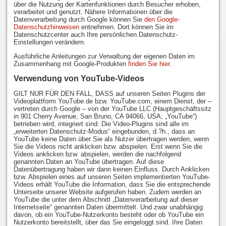
über die Nutzung der Kartenfunktionen durch Besucher erhoben,
verarbeitet und genutzt. Nähere Informationen über die
Datenverarbeitung durch Google können Sie
den Google-
Datenschutzhinweisen
entnehmen. Dort können Sie im
Datenschutzcenter auch Ihre persönlichen Datenschutz-
Einstellungen verändern.
Ausführliche Anleitungen zur Verwaltung der eigenen Daten im
Zusammenhang mit Google-Produkten
finden Sie hier
.
Verwendung von YouTube-Videos
GILT NUR FÜR DEN FALL, DASS auf unseren Seiten Plugins der
Videoplattform YouTube.de bzw. YouTube.com, einem Dienst, der –
vertreten durch Google – von der YouTube LLC (Hauptgeschäftssitz
in 901 Cherry Avenue, San Bruno, CA 94066, USA; „YouTube“)
betrieben wird, integriert sind: Die Video-Plugins sind alle im
„erweiterten Datenschutz-Modus“ eingebunden, d.?h., dass an
YouTube keine Daten über Sie als Nutzer übertragen werden, wenn
Sie die Videos nicht anklicken bzw. abspielen. Erst wenn Sie die
Videos anklicken bzw. abspielen, werden die nachfolgend
genannten Daten an YouTube übertragen. Auf diese
Datenübertragung haben wir dann keinen Einfluss. Durch Anklicken
bzw. Abspielen eines auf unseren Seiten implementierten YouTube-
Videos erhält YouTube die Information, dass Sie die entsprechende
Unterseite unserer Website aufgerufen haben. Zudem werden an
YouTube die unter dem Abschnitt „Datenverarbeitung auf dieser
Internetseite“ genannten Daten übermittelt. Und zwar unabhängig
davon, ob ein YouTube-Nutzerkonto besteht oder ob YouTube ein
Nutzerkonto bereitstellt, über das Sie eingeloggt sind. Ihre Daten