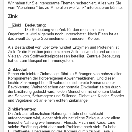
Wir haben für Sie interessante Themen recherchiert. Alles was Sie
vom "Abnehmen" bis zu Mineralien wie "Zink" interessieren könnte.
Zink
Bedeutung:
Die Bedeutung von Zink für den menschlichen
Organismus wird allgemein noch unterschätzt. Nach Eisen ist es
das zweithäufigste Spurenelement in unserem Körper.
Als Bestandteil von über zweihundert Enzymen und Proteinen ist
Zink für die Funktion jeder einzelnen Zelle notwendig und an einer
Vielzahl von Stoffwechselprozessen beteiligt. Zentrale Bedeutung
hat es zum Beispiel im Immunsystem.
Zinkbedarf:
Schon ein leichter Zinkmangel führt zu Störungen von nahezu allen
Komponenten der körpereigenen Abwehrreaktionen. Und dieser
leichte Zinkmangel betrifft wahrscheinlich breite Kreise unserer
Bevölkerung. Während schon der normale Zinkbedarf selten durch
die Ernährung gedeckt wird, leiden Menschen mit erhöhtem Bedarf
wie Senioren, Schwangere und Stillende, Diabetiker, Kinder, Sportler
und Vegetarier oft an einem echten Zinkmangel.
Zinklieferanten:
Da Zink aus pflanzlichen Nahrungsmitteln eher schlecht
aufgenommen wird, eignet sich als natürliche Zinkquelle vor allem
tierische Nahrung wie Innereien, Fleisch, Fisch und Käse. Eine
solche Ernährung zieht aber auch Probleme nach sich: Zu hohe
Blutfettwerte, Übersäuerung des Körpers durch zu viel Eiweiß,