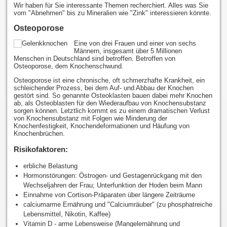
Wir haben für Sie interessante Themen recherchiert. Alles was Sie
vom "Abnehmen" bis zu Mineralien wie "Zink" interessieren könnte.
Osteoporose
Eine von drei Frauen und einer von sechs
Männern, insgesamt über 5 Millionen
Menschen in Deutschland sind betroffen. Betroffen von
Osteoporose, dem Knochenschwund.
Osteoporose ist eine chronische, oft schmerzhafte Krankheit, ein
schleichender Prozess, bei dem Auf- und Abbau der Knochen
gestört sind. So genannte Osteoklasten bauen dabei mehr Knochen
ab, als Osteoblasten für den Wiederaufbau von Knochensubstanz
sorgen können. Letztlich kommt es zu einem dramatischen Verlust
von Knochensubstanz mit Folgen wie Minderung der
Knochenfestigkeit, Knochendeformationen und Häufung von
Knochenbrüchen.
Risikofaktoren:
erbliche Belastung
Hormonstörungen: Östrogen- und Gestagenrückgang mit den
Wechseljahren der Frau; Unterfunktion der Hoden beim Mann
Einnahme von Cortison-Präparaten über längere Zeiträume
calciumarme Ernährung und "Calciumräuber" (zu phosphatreiche
Lebensmittel, Nikotin, Kaffee)
Vitamin D - arme Lebensweise (Mangelernährung und