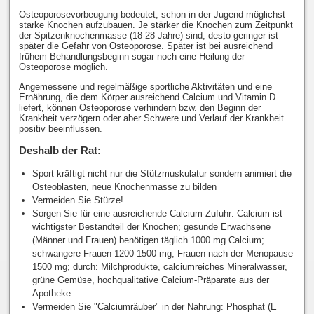
Osteoporosevorbeugung bedeutet, schon in der Jugend möglichst
starke Knochen aufzubauen. Je stärker die Knochen zum Zeitpunkt
der Spitzenknochenmasse (18-28 Jahre) sind, desto geringer ist
später die Gefahr von Osteoporose. Später ist bei ausreichend
frühem Behandlungsbeginn sogar noch eine Heilung der
Osteoporose möglich.
Angemessene und regelmäßige sportliche Aktivitäten und eine
Ernährung, die dem Körper ausreichend Calcium und Vitamin D
liefert, können Osteoporose verhindern bzw. den Beginn der
Krankheit verzögern oder aber Schwere und Verlauf der Krankheit
positiv beeinflussen.
Deshalb der Rat:
Sport kräftigt nicht nur die Stützmuskulatur sondern animiert die
Osteoblasten, neue Knochenmasse zu bilden
Vermeiden Sie Stürze!
Sorgen Sie für eine ausreichende Calcium-Zufuhr: Calcium ist
wichtigster Bestandteil der Knochen; gesunde Erwachsene
(Männer und Frauen) benötigen täglich 1000 mg Calcium;
schwangere Frauen 1200-1500 mg, Frauen nach der Menopause
1500 mg; durch: Milchprodukte, calciumreiches Mineralwasser,
grüne Gemüse, hochqualitative Calcium-Präparate aus der
Apotheke
Vermeiden Sie "Calciumräuber" in der Nahrung: Phosphat (E