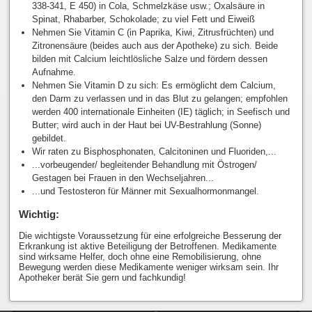
338-341, E 450) in Cola, Schmelzkäse usw.; Oxalsäure in
Spinat, Rhabarber, Schokolade; zu viel Fett und Eiweiß
Nehmen Sie Vitamin C (in Paprika, Kiwi, Zitrusfrüchten) und
Zitronensäure (beides auch aus der Apotheke) zu sich. Beide
bilden mit Calcium leichtlösliche Salze und fördern dessen
Aufnahme.
Nehmen Sie Vitamin D zu sich: Es ermöglicht dem Calcium,
den Darm zu verlassen und in das Blut zu gelangen; empfohlen
werden 400 internationale Einheiten (IE) täglich; in Seefisch und
Butter; wird auch in der Haut bei UV-Bestrahlung (Sonne)
gebildet.
Wir raten zu Bisphosphonaten, Calcitoninen und Fluoriden,...
...vorbeugender/ begleitender Behandlung mit Östrogen/
Gestagen bei Frauen in den Wechseljahren...
...und Testosteron für Männer mit Sexualhormonmangel.
Wichtig:
Die wichtigste Voraussetzung für eine erfolgreiche Besserung der
Erkrankung ist aktive Beteiligung der Betroffenen. Medikamente
sind wirksame Helfer, doch ohne eine Remobilisierung, ohne
Bewegung werden diese Medikamente weniger wirksam sein. Ihr
Apotheker berät Sie gern und fachkundig!