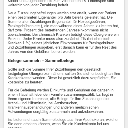
Kinder und Jugendliche bis zum vollendeten 18. Lebensjahr sind
weiterhin von jeder Zuzahlung befreit.
Neue Zuzahlungsbefreiungen werden erst erteilt, wenn der Patient
einen bestimmten Eigenanteil pro Jahr bereits geleistet hat. Die
Summe aller Zuzahlungen (Eigenanteil für Rezeptgebühren,
Praxisgebühren etc.), die man während eines Jahres zu leisten hat,
darf zwei Prozent des betreffenden Jahreseinkommens nicht
überschreiten. Bei chronisch Kranken beträgt diese Obergrenze ein
Prozent. Jeder Kranke muss also zunächst 2% (bei chronisch
Kranken 1 %) seines jährlichen Einkommens für Praxisgebühren
und Zuzahlungen ausgeben, erst danach kann er für den Rest des
Jahres von den Gebühren befreit werden.
Belege sammeln – Sammelbelege
Sollte sich die Summe Ihrer Zuzahlungen den gesetzlich
festgelegten Obergrenzen nähern, sollten Sie sich unbedingt an Ihre
Krankenkasse wenden. Diese ist gesetzlich dazu verpflichtet, Sie
kostenlos zu beraten.
Für die Befreiung werden Einkünfte und Gebühren der ganzen in
einem Haushalt lebenden Familie zusammengezählt. Es liegt in
Ihrem eigenen Interesse, alle Belege für Ihre Zuzahlungen bei
Arznei- und Hilfsmitteln, bei Arztbesuchen,
Krankenhausbehandlungen und anderen medizinischen
Aufwendungen sorgfältig zu sammeln und aufzubewahren.
Es bieten sich auch Sammelbelege aus Ihrer Apotheke an, welche
Sie dann erhalten können, wenn Sie ein Kundenkonto bei uns