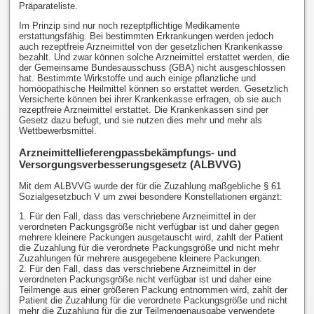
Präparateliste.
Im Prinzip sind nur noch rezeptpflichtige Medikamente
erstattungsfähig. Bei bestimmten Erkrankungen werden jedoch
auch rezeptfreie Arzneimittel von der gesetzlichen Krankenkasse
bezahlt. Und zwar können solche Arzneimittel erstattet werden, die
der Gemeinsame Bundesausschuss (GBA) nicht ausgeschlossen
hat. Bestimmte Wirkstoffe und auch einige pflanzliche und
homöopathische Heilmittel können so erstattet werden. Gesetzlich
Versicherte können bei ihrer Krankenkasse erfragen, ob sie auch
rezeptfreie Arzneimittel erstattet. Die Krankenkassen sind per
Gesetz dazu befugt, und sie nutzen dies mehr und mehr als
Wettbewerbsmittel.
Arzneimittellieferengpassbekämpfungs- und
Versorgungsverbesserungsgesetz (ALBVVG)
Mit dem ALBVVG wurde der für die Zuzahlung maßgebliche § 61
Sozialgesetzbuch V um zwei besondere Konstellationen ergänzt:
1. Für den Fall, dass das verschriebene Arzneimittel in der
verordneten Packungsgröße nicht verfügbar ist und daher gegen
mehrere kleinere Packungen ausgetauscht wird, zahlt der Patient
die Zuzahlung für die verordnete Packungsgröße und nicht mehr
Zuzahlungen für mehrere ausgegebene kleinere Packungen.
2. Für den Fall, dass das verschriebene Arzneimittel in der
verordneten Packungsgröße nicht verfügbar ist und daher eine
Teilmenge aus einer größeren Packung entnommen wird, zahlt der
Patient die Zuzahlung für die verordnete Packungsgröße und nicht
mehr die Zuzahlung für die zur Teilmengenausgabe verwendete