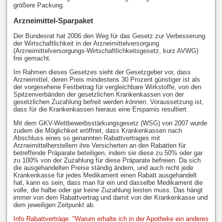
größere Packung.
Arzneimittel-Sparpaket
Der Bundesrat hat 2006 den Weg für das Gesetz zur Verbesserung
der Wirtschaftlichkeit in der Arzneimittelversorgung
(Arzneimittelversorgungs-Wirtschaftlichkeitsgesetz, kurz AVWG)
frei gemacht.
Im Rahmen dieses Gesetzes sieht der Gesetzgeber vor, dass
Arzneimittel, deren Preis mindestens 30 Prozent günstiger ist als
der vorgesehene Festbetrag für vergleichbare Wirkstoffe, von den
Spitzenverbänden der gesetzlichen Krankenkassen von der
gesetzlichen Zuzahlung befreit werden
können
. Voraussetzung ist,
dass für die Krankenkassen hieraus eine Ersparnis resultiert.
Mit dem GKV-Wettbewerbsstärkungsgesetz (WSG) von 2007 wurde
zudem die Möglichkeit eröffnet, dass Krankenkassen nach
Abschluss eines so genannten Rabattvertrages mit
Arzneimittelherstellern ihre Versicherten an den Rabatten für
betreffende Präparate beteiligen, indem sie diese zu 50% oder gar
zu 100% von der Zuzahlung für diese Präparate befreien. Da sich
die ausgehandelten Preise ständig ändern, und auch nicht jede
Krankenkasse für jedes Medikament einen Rabatt ausgehandelt
hat, kann es sein, dass man für ein und dasselbe Medikament die
volle, die halbe oder gar keine Zuzahlung leisten muss. Das hängt
immer von dem Rabattvertrag und damit von der Krankenkasse und
dem jeweiligen Zeitpunkt ab.
Info Rabattverträge: "Warum erhalte ich in der Apotheke ein anderes